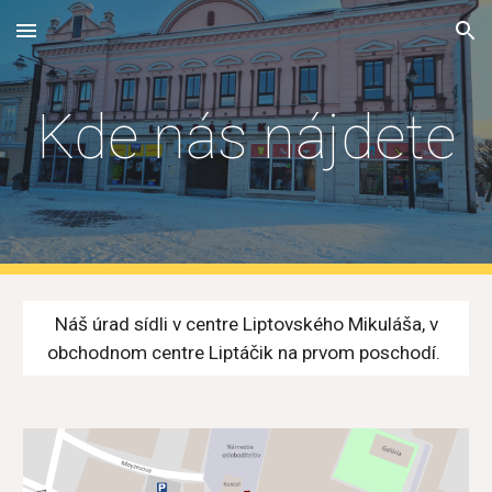
Skip to main content
Skip to navigation
Kde nás nájdete
Náš úrad sídli v centre Liptovského Mikuláša, v
obchodn
om centre
Liptáčik na prvom poschodí
.